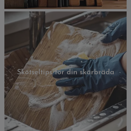
Skötseltips för din skärbräda