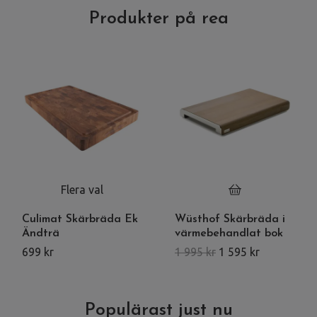
Produkter på rea
Flera val
Culimat Skärbräda Ek
Wüsthof Skärbräda i
Ändträ
värmebehandlat bok
699 kr
1 995 kr
1 595 kr
Populärast just nu